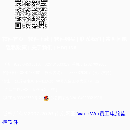
软件首页
|
软件下载
|
软件购买
|
联系我们
|
常见问题
|
隐私政策
|
关于我们
|
English
电话：(025)84533318、(025)84533319 手机：17327099883
客服QQ：3879468961（购买咨询）、 3644329307（技术支持）
地址： 江苏省南京市中山东路198号龙台国际大厦1205室
[ 自购产权办公 · 服务恒久不变 ]
苏ICP备09029770号-2
苏公网安备32010402002192号
版权所有©2007-2026 南京网亚
WorkWin员工电脑监
控软件