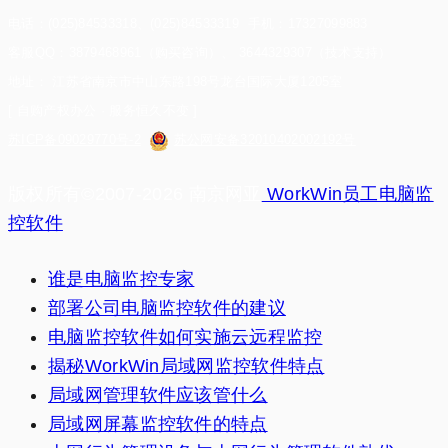
电话：(025)84533318、(025)84533319 手机：17327099883
客服QQ：3879468961（购买咨询）、 3644329307（技术支持）
地址： 江苏省南京市中山东路198号龙台国际大厦1205室
[ 自购产权办公 · 服务恒久不变 ]
苏ICP备09029770号-2
苏公网安备32010402002192号
版权所有©2007-2026 南京网亚
WorkWin员工电脑监
控软件
谁是电脑监控专家
部署公司电脑监控软件的建议
电脑监控软件如何实施云远程监控
揭秘WorkWin局域网监控软件特点
局域网管理软件应该管什么
局域网屏幕监控软件的特点