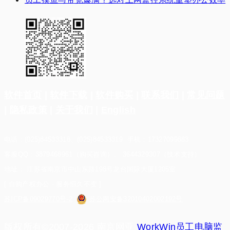
软件首页
|
软件下载
|
软件购买
|
联系我们
|
常见问题
|
隐私政策
|
关于我们
|
English
电话：(025)84533318、(025)84533319 手机：17327099883
客服QQ：3879468961（购买咨询）、 3644329307（技术支持）
地址： 江苏省南京市中山东路198号龙台国际大厦1205室
[ 自购产权办公 · 服务恒久不变 ]
苏ICP备09029770号-2
苏公网安备32010402002192号
版权所有©2007-2026 南京网亚
WorkWin员工电脑监