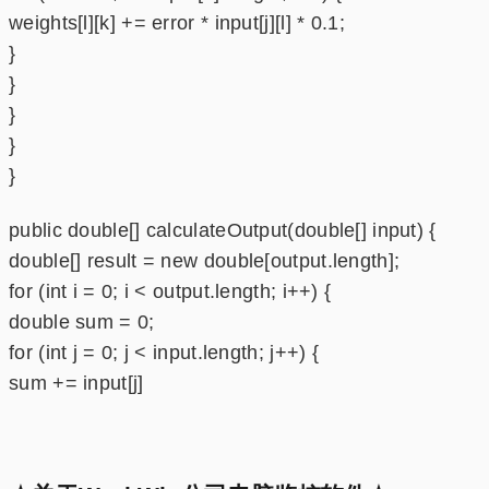
weights[l][k] += error * input[j][l] * 0.1;
}
}
}
}
}
public double[] calculateOutput(double[] input) {
double[] result = new double[output.length];
for (int i = 0; i < output.length; i++) {
double sum = 0;
for (int j = 0; j < input.length; j++) {
sum += input[j]