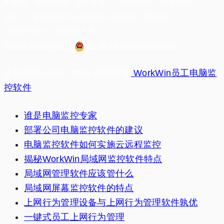
客服QQ：3879468961（购买咨询）、 3644329307（技术支持）
地址： 江苏省南京市中山东路198号龙台国际大厦1205室
[ 自购产权办公 · 服务恒久不变 ]
苏ICP备09029770号-2
苏公网安备32010402002192号
版权所有©2007-2026 南京网亚
WorkWin员工电脑监
控软件
谁是电脑监控专家
部署公司电脑监控软件的建议
电脑监控软件如何实施云远程监控
揭秘WorkWin局域网监控软件特点
局域网管理软件应该管什么
局域网屏幕监控软件的特点
上网行为管理设备与上网行为管理软件孰优
一键式员工上网行为管理