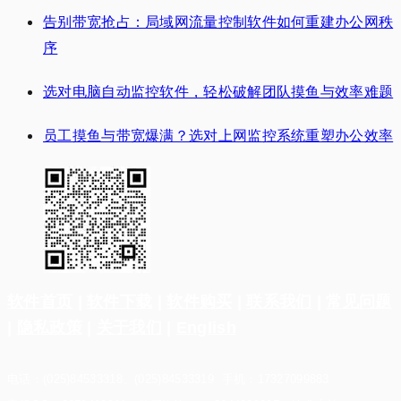
告别带宽抢占：局域网流量控制软件如何重建办公网秩
序
选对电脑自动监控软件，轻松破解团队摸鱼与效率难题
员工摸鱼与带宽爆满？选对上网监控系统重塑办公效率
软件首页
|
软件下载
|
软件购买
|
联系我们
|
常见问题
|
隐私政策
|
关于我们
|
English
电话：(025)84533318、(025)84533319 手机：17327099883