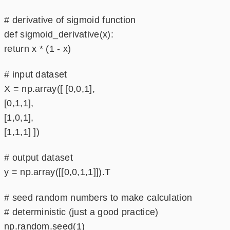
# derivative of sigmoid function
def sigmoid_derivative(x):
return x * (1 - x)
# input dataset
X = np.array([ [0,0,1],
[0,1,1],
[1,0,1],
[1,1,1] ])
# output dataset
y = np.array([[0,0,1,1]]).T
# seed random numbers to make calculation
# deterministic (just a good practice)
np.random.seed(1)