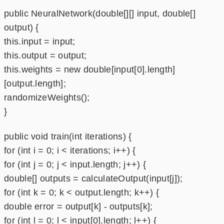
public NeuralNetwork(double[][] input, double[]
output) {
this.input = input;
this.output = output;
this.weights = new double[input[0].length]
[output.length];
randomizeWeights();
}
public void train(int iterations) {
for (int i = 0; i < iterations; i++) {
for (int j = 0; j < input.length; j++) {
double[] outputs = calculateOutput(input[j]);
for (int k = 0; k < output.length; k++) {
double error = output[k] - outputs[k];
for (int l = 0; l < input[0].length; l++) {