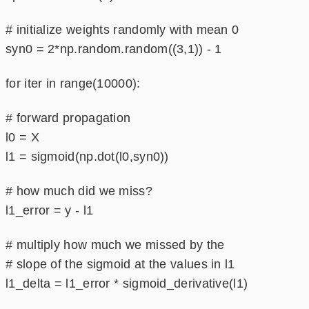
# initialize weights randomly with mean 0
syn0 = 2*np.random.random((3,1)) - 1
for iter in range(10000):
# forward propagation
l0 = X
l1 = sigmoid(np.dot(l0,syn0))
# how much did we miss?
l1_error = y - l1
# multiply how much we missed by the
# slope of the sigmoid at the values in l1
l1_delta = l1_error * sigmoid_derivative(l1)