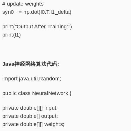
# update weights
syn0 += np.dot(l0.T,l1_delta)
print("Output After Training:")
print(l1)
Java神经网络算法代码:
import java.util.Random;
public class NeuralNetwork {
private double[][] input;
private double[] output;
private double[][] weights;