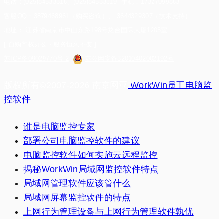
电话：(025)84533318、(025)84533319 手机：17327099883
客服QQ：3879468961（购买咨询）、 3644329307（技术支持）
地址： 江苏省南京市中山东路198号龙台国际大厦1205室
[ 自购产权办公 · 服务恒久不变 ]
苏ICP备09029770号-2
苏公网安备32010402002192号
版权所有©2007-2026 南京网亚
WorkWin员工电脑监
控软件
谁是电脑监控专家
部署公司电脑监控软件的建议
电脑监控软件如何实施云远程监控
揭秘WorkWin局域网监控软件特点
局域网管理软件应该管什么
局域网屏幕监控软件的特点
上网行为管理设备与上网行为管理软件孰优