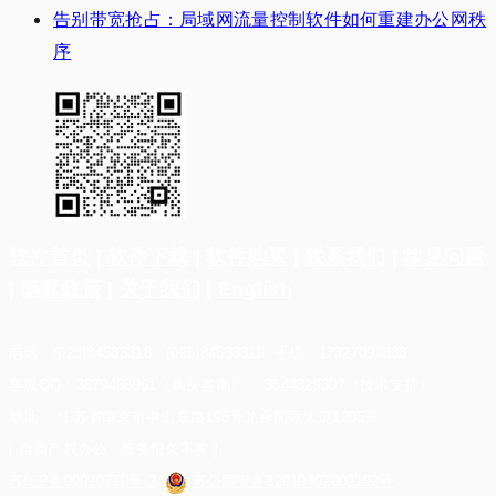
告别带宽抢占：局域网流量控制软件如何重建办公网秩
序
软件首页
|
软件下载
|
软件购买
|
联系我们
|
常见问题
|
隐私政策
|
关于我们
|
English
电话：(025)84533318、(025)84533319 手机：17327099883
客服QQ：3879468961（购买咨询）、 3644329307（技术支持）
地址： 江苏省南京市中山东路198号龙台国际大厦1205室
[ 自购产权办公 · 服务恒久不变 ]
苏ICP备09029770号-2
苏公网安备32010402002192号