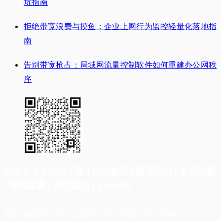
坑指南
拒绝带宽浪费与摸鱼：企业上网行为监控轻量化落地指
南
告别带宽抢占：局域网流量控制软件如何重建办公网秩
序
软件首页
|
软件下载
|
软件购买
|
联系我们
|
常见问题
|
隐私政策
|
关于我们
|
English
电话：(025)84533318、(025)84533319 手机：17327099883