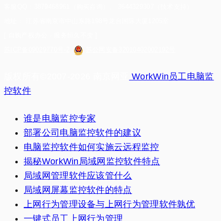
客服QQ：3879468961（购买咨询）、 3644329307（技术支持）
地址： 江苏省南京市中山东路198号龙台国际大厦1205室
[ 自购产权办公 · 服务恒久不变 ]
苏ICP备09029770号-2
苏公网安备32010402002192号
版权所有©2007-2026 南京网亚
WorkWin员工电脑监
控软件
谁是电脑监控专家
部署公司电脑监控软件的建议
电脑监控软件如何实施云远程监控
揭秘WorkWin局域网监控软件特点
局域网管理软件应该管什么
局域网屏幕监控软件的特点
上网行为管理设备与上网行为管理软件孰优
一键式员工上网行为管理