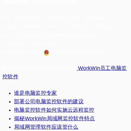
|
隐私政策
|
关于我们
|
English
电话：(025)84533318、(025)84533319 手机：17327099883
客服QQ：3879468961（购买咨询）、 3644329307（技术支持）
地址： 江苏省南京市中山东路198号龙台国际大厦1205室
[ 自购产权办公 · 服务恒久不变 ]
苏ICP备09029770号-2
苏公网安备32010402002192号
版权所有©2007-2026 南京网亚
WorkWin员工电脑监
控软件
谁是电脑监控专家
部署公司电脑监控软件的建议
电脑监控软件如何实施云远程监控
揭秘WorkWin局域网监控软件特点
局域网管理软件应该管什么