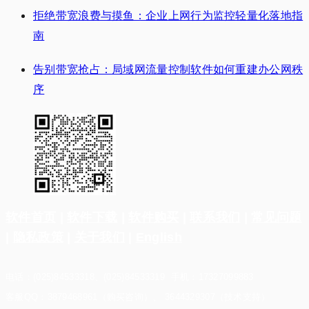
拒绝带宽浪费与摸鱼：企业上网行为监控轻量化落地指
南
告别带宽抢占：局域网流量控制软件如何重建办公网秩
序
软件首页
|
软件下载
|
软件购买
|
联系我们
|
常见问题
|
隐私政策
|
关于我们
|
English
电话：(025)84533318、(025)84533319 手机：17327099883
客服QQ：3879468961（购买咨询）、 3644329307（技术支持）