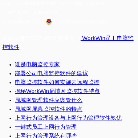
地址： 江苏省南京市中山东路198号龙台国际大厦1205室
[ 自购产权办公 · 服务恒久不变 ]
苏ICP备09029770号-2
苏公网安备32010402002192号
版权所有©2007-2026 南京网亚
WorkWin员工电脑监
控软件
谁是电脑监控专家
部署公司电脑监控软件的建议
电脑监控软件如何实施云远程监控
揭秘WorkWin局域网监控软件特点
局域网管理软件应该管什么
局域网屏幕监控软件的特点
上网行为管理设备与上网行为管理软件孰优
一键式员工上网行为管理
上网行为管理系统有哪些