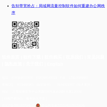
告别带宽抢占：局域网流量控制软件如何重建办公网秩
序
软件首页
|
软件下载
|
软件购买
|
联系我们
|
常见问题
|
隐私政策
|
关于我们
|
English
电话：(025)84533318、(025)84533319 手机：17327099883
客服QQ：3879468961（购买咨询）、 3644329307（技术支持）
地址： 江苏省南京市中山东路198号龙台国际大厦1205室
[ 自购产权办公 · 服务恒久不变 ]
苏ICP备09029770号-2
苏公网安备32010402002192号