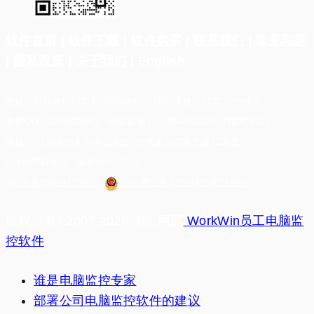
软件首页
|
软件下载
|
软件购买
|
联系我们
|
常见问题
|
隐私政策
|
关于我们
|
English
电话：(025)84533318、(025)84533319 手机：17327099883
客服QQ：3879468961（购买咨询）、 3644329307（技术支持）
地址： 江苏省南京市中山东路198号龙台国际大厦1205室
[ 自购产权办公 · 服务恒久不变 ]
苏ICP备09029770号-2
苏公网安备32010402002192号
版权所有©2007-2026 南京网亚
WorkWin员工电脑监
控软件
谁是电脑监控专家
部署公司电脑监控软件的建议