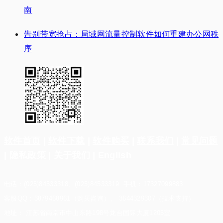
南
告别带宽抢占：局域网流量控制软件如何重建办公网秩
序
软件首页
|
软件下载
|
软件购买
|
联系我们
|
常见问题
|
隐私政策
|
关于我们
|
English
电话：(025)84533318、(025)84533319 手机：17327099883
客服QQ：3879468961（购买咨询）、 3644329307（技术支持）
地址： 江苏省南京市中山东路198号龙台国际大厦1205室