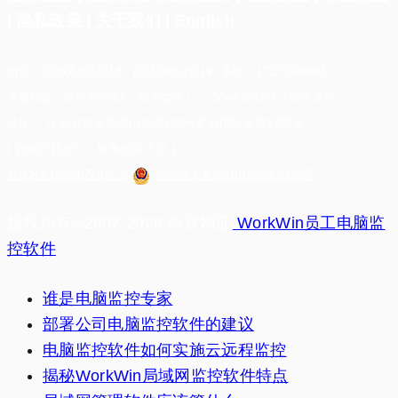
|
隐私政策
|
关于我们
|
English
电话：(025)84533318、(025)84533319 手机：17327099883
客服QQ：3879468961（购买咨询）、 3644329307（技术支持）
地址： 江苏省南京市中山东路198号龙台国际大厦1205室
[ 自购产权办公 · 服务恒久不变 ]
苏ICP备09029770号-2
苏公网安备32010402002192号
版权所有©2007-2026 南京网亚
WorkWin员工电脑监
控软件
谁是电脑监控专家
部署公司电脑监控软件的建议
电脑监控软件如何实施云远程监控
揭秘WorkWin局域网监控软件特点