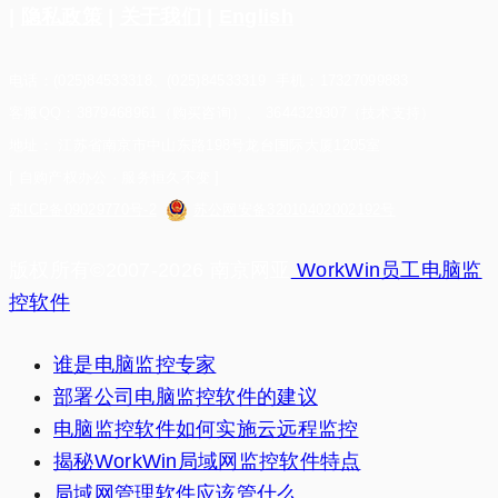
|
隐私政策
|
关于我们
|
English
电话：(025)84533318、(025)84533319 手机：17327099883
客服QQ：3879468961（购买咨询）、 3644329307（技术支持）
地址： 江苏省南京市中山东路198号龙台国际大厦1205室
[ 自购产权办公 · 服务恒久不变 ]
苏ICP备09029770号-2
苏公网安备32010402002192号
版权所有©2007-2026 南京网亚
WorkWin员工电脑监
控软件
谁是电脑监控专家
部署公司电脑监控软件的建议
电脑监控软件如何实施云远程监控
揭秘WorkWin局域网监控软件特点
局域网管理软件应该管什么