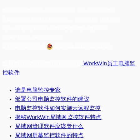
电话：(025)84533318、(025)84533319 手机：17327099883
客服QQ：3879468961（购买咨询）、 3644329307（技术支持）
地址： 江苏省南京市中山东路198号龙台国际大厦1205室
[ 自购产权办公 · 服务恒久不变 ]
苏ICP备09029770号-2
苏公网安备32010402002192号
版权所有©2007-2026 南京网亚
WorkWin员工电脑监
控软件
谁是电脑监控专家
部署公司电脑监控软件的建议
电脑监控软件如何实施云远程监控
揭秘WorkWin局域网监控软件特点
局域网管理软件应该管什么
局域网屏幕监控软件的特点