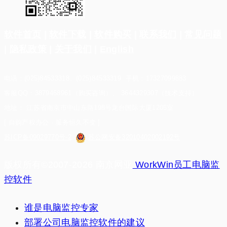
软件首页
|
软件下载
|
软件购买
|
联系我们
|
常见问题
|
隐私政策
|
关于我们
|
English
电话：(025)84533318、(025)84533319 手机：17327099883
客服QQ：3879468961（购买咨询）、 3644329307（技术支持）
地址： 江苏省南京市中山东路198号龙台国际大厦1205室
[ 自购产权办公 · 服务恒久不变 ]
苏ICP备09029770号-2
苏公网安备32010402002192号
版权所有©2007-2026 南京网亚
WorkWin员工电脑监
控软件
谁是电脑监控专家
部署公司电脑监控软件的建议