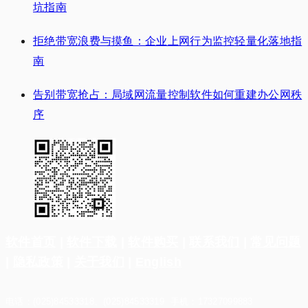
坑指南
拒绝带宽浪费与摸鱼：企业上网行为监控轻量化落地指
南
告别带宽抢占：局域网流量控制软件如何重建办公网秩
序
软件首页
|
软件下载
|
软件购买
|
联系我们
|
常见问题
|
隐私政策
|
关于我们
|
English
电话：(025)84533318、(025)84533319 手机：17327099883