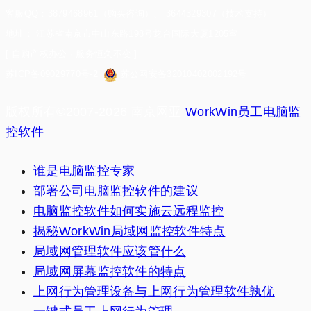
客服QQ：3879468961（购买咨询）、 3644329307（技术支持）
地址： 江苏省南京市中山东路198号龙台国际大厦1205室
[ 自购产权办公 · 服务恒久不变 ]
苏ICP备09029770号-2
苏公网安备32010402002192号
版权所有©2007-2026 南京网亚
WorkWin员工电脑监
控软件
谁是电脑监控专家
部署公司电脑监控软件的建议
电脑监控软件如何实施云远程监控
揭秘WorkWin局域网监控软件特点
局域网管理软件应该管什么
局域网屏幕监控软件的特点
上网行为管理设备与上网行为管理软件孰优