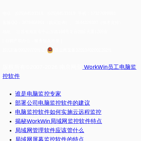
电话：(025)84533318、(025)84533319 手机：17327099883
客服QQ：3879468961（购买咨询）、 3644329307（技术支持）
地址： 江苏省南京市中山东路198号龙台国际大厦1205室
[ 自购产权办公 · 服务恒久不变 ]
苏ICP备09029770号-2
苏公网安备32010402002192号
版权所有©2007-2026 南京网亚
WorkWin员工电脑监
控软件
谁是电脑监控专家
部署公司电脑监控软件的建议
电脑监控软件如何实施云远程监控
揭秘WorkWin局域网监控软件特点
局域网管理软件应该管什么
局域网屏幕监控软件的特点