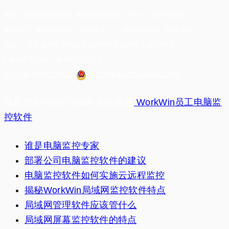
电话：(025)84533318、(025)84533319 手机：17327099883
客服QQ：3879468961（购买咨询）、 3644329307（技术支持）
地址： 江苏省南京市中山东路198号龙台国际大厦1205室
[ 自购产权办公 · 服务恒久不变 ]
苏ICP备09029770号-2
苏公网安备32010402002192号
版权所有©2007-2026 南京网亚
WorkWin员工电脑监
控软件
谁是电脑监控专家
部署公司电脑监控软件的建议
电脑监控软件如何实施云远程监控
揭秘WorkWin局域网监控软件特点
局域网管理软件应该管什么
局域网屏幕监控软件的特点