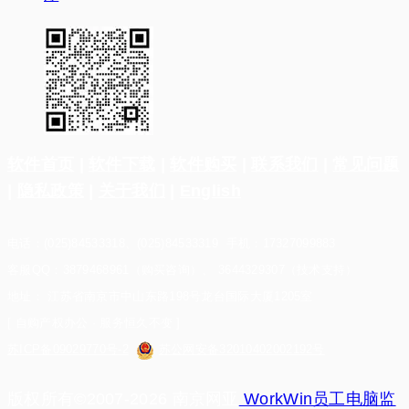
软件首页
|
软件下载
|
软件购买
|
联系我们
|
常见问题
|
隐私政策
|
关于我们
|
English
电话：(025)84533318、(025)84533319 手机：17327099883
客服QQ：3879468961（购买咨询）、 3644329307（技术支持）
地址： 江苏省南京市中山东路198号龙台国际大厦1205室
[ 自购产权办公 · 服务恒久不变 ]
苏ICP备09029770号-2
苏公网安备32010402002192号
版权所有©2007-2026 南京网亚
WorkWin员工电脑监